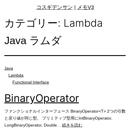
コ
コスギデンサン
|
メモV3
ン
テ
カテゴリー:
Lambda
ン
ツ
Java ラムダ
へ
ス
キ
ッ
プ
Java
Lambda
Functional Interface
BinaryOperator
ファンクショナルインターフェース BinaryOperator<T> 2つの引数
と戻り値が同じ型。 プリミティブ型用にIntBinaryOperator,
BinaryOperator
LongBinaryOperator, Double…
続きを読む