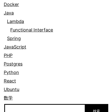
イ
Docker
ン
Java
タ
ー
Lambda
フ
Functional Interface
ェ
Spring
ー
ス
JavaScript
PHP
Postgres
Python
React
Ubuntu
数学
検
検索